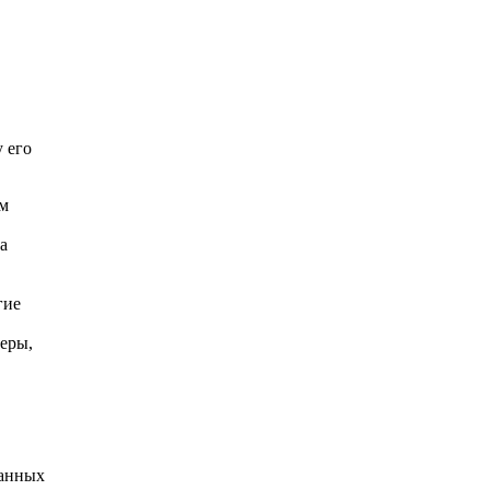
 его
ом
а
гие
еры,
данных