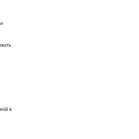
 и
лжать
дной в