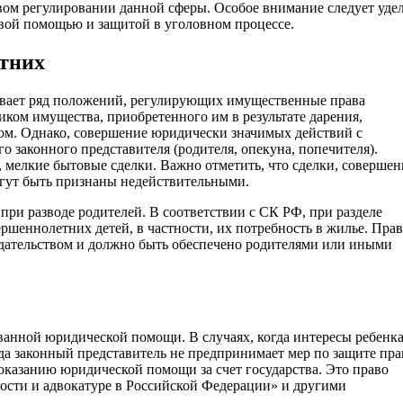
вом регулировании данной сферы. Особое внимание следует уде
вой помощью и защитой в уголовном процессе.
тних
ивает ряд положений, регулирующих имущественные права
иком имущества, приобретенного им в результате дарения,
ом. Однако, совершение юридически значимых действий с
о законного представителя (родителя, опекуна, попечителя).
 мелкие бытовые сделки. Важно отметить, что сделки, соверше
огут быть признаны недействительными.
ри разводе родителей. В соответствии с СК РФ, при разделе
ршеннолетних детей, в частности, их потребность в жилье. Пра
дательством и должно быть обеспечено родителями или иными
анной юридической помощи. В случаях, когда интересы ребенк
гда законный представитель не предпринимает мер по защите пра
 оказанию юридической помощи за счет государства. Это право
ости и адвокатуре в Российской Федерации» и другими