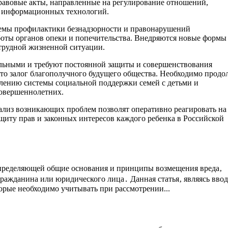
равовые акты, направленные на регулирование отношений,
и информационных технологий.
темы профилактики безнадзорности и правонарушений
оты органов опеки и попечительства. Внедряются новые формы
 трудной жизненной ситуации.
льными и требуют постоянной защиты и совершенствования
это залог благополучного будущего общества. Необходимо продо
лению системы социальной поддержки семей с детьми и
совершеннолетних.
лиз возникающих проблем позволят оперативно реагировать на
иту прав и законных интересов каждого ребенка в Российской
определяющей общие основания и принципы возмещения вреда‚
ражданина или юридического лица․ Данная статья‚ являясь вво
орые необходимо учитывать при рассмотрении...